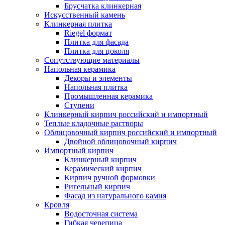
Брусчатка клинкерная
Искусственный камень
Клинкерная плитка
Riegel формат
Плитка для фасада
Плитка для цоколя
Сопутствующие материалы
Напольная керамика
Декоры и элементы
Напольная плитка
Промышленная керамика
Ступени
Клинкерный кирпич российский и импортный
Теплые кладочные растворы
Облицовочный кирпич российский и импортный
Двойной облицовочный кирпич
Импортный кирпич
Клинкерный кирпич
Керамический кирпич
Кирпич ручной формовки
Ригельный кирпич
Фасад из натурального камня
Кровля
Водосточная система
Гибкая черепица