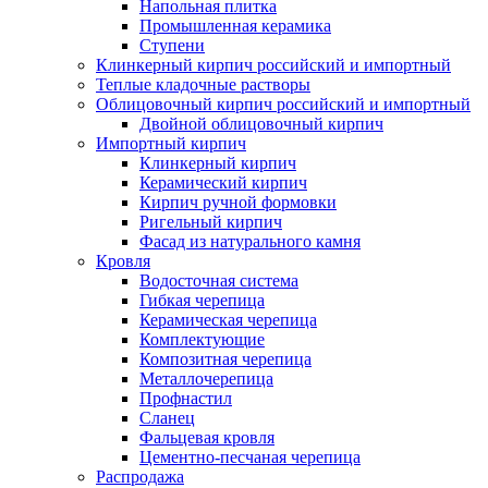
Напольная плитка
Промышленная керамика
Ступени
Клинкерный кирпич российский и импортный
Теплые кладочные растворы
Облицовочный кирпич российский и импортный
Двойной облицовочный кирпич
Импортный кирпич
Клинкерный кирпич
Керамический кирпич
Кирпич ручной формовки
Ригельный кирпич
Фасад из натурального камня
Кровля
Водосточная система
Гибкая черепица
Керамическая черепица
Комплектующие
Композитная черепица
Металлочерепица
Профнастил
Сланец
Фальцевая кровля
Цементно-песчаная черепица
Распродажа