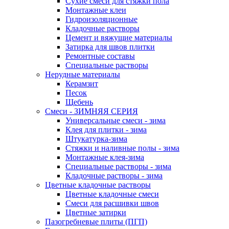
Сухие смеси для стяжки пола
Монтажные клеи
Гидроизоляционные
Кладочные растворы
Цемент и вяжущие материалы
Затирка для швов плитки
Ремонтные составы
Специальные растворы
Нерудные материалы
Керамзит
Песок
Щебень
Смеси - ЗИМНЯЯ СЕРИЯ
Универсальные смеси - зима
Клея для плитки - зима
Штукатурка-зима
Стяжки и наливные полы - зима
Монтажные клея-зима
Специальные растворы - зима
Кладочные растворы - зима
Цветные кладочные растворы
Цветные кладочные смеси
Cмеси для расшивки швов
Цветные затирки
Пазогребневые плиты (ПГП)