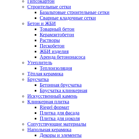
Гипсокартон
Строительные сетки
Базальтовые строительные сетки
Сварные кладочные сетки
Бетон и ЖБИ
Товарный бетон
Керамзитобетон
Растворы
Пескобетон
ЖБИ изделия
Аренда бетононасоса
Утеплитель
Теплоизоляция
Тёплая керамика
Брусчатка
Бетонная брусчатка
Брусчатка клинкерная
Искусственный камень
Клинкерная плитка
Riegel формат
Плитка для фасада
Плитка для цоколя
Сопутствующие материалы
Напольная керамика
Декоры и элементы