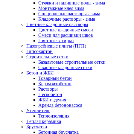
Стяжки и наливные полы - зима
Монтажные клея-зима
Специальные растворы - зима
Кладочные растворы - зима
Цветные кладочные растворы
Цветные кладочные смеси
Cмеси для расшивки швов
Цветные затирки
Пазогребневые плиты (ПГП)
Гипсокартон
Строительные сетки
Базальтовые строительные сетки
Сварные кладочные сетки
Бетон и ЖБИ
Товарный бетон
Керамзитобетон
Растворы
Пескобетон
ЖБИ изделия
Аренда бетононасоса
Утеплитель
Теплоизоляция
Тёплая керамика
Брусчатка
Бетонная брусчатка