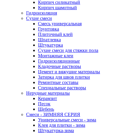
Кирпич силикатный
Кирпич шамотный
Гидроизоляция
Сухие смеси
Смесь универсальная
Грунтовка
Плиточный клей
Шпатлевка
Штукатурка
Сухие смеси для стяжки пола
Монтажные клеи
Гидроизоляционные
Кладочные растворы
Цемент и вяжущие материалы
Затирка для швов плитки
Ремонтные составы
Специальные растворы
Нерудные материалы
Керамзит
Песок
Щебень
Смеси - ЗИМНЯЯ СЕРИЯ
Универсальные смеси - зима
Клея для плитки - зима
Штукатурка-зима