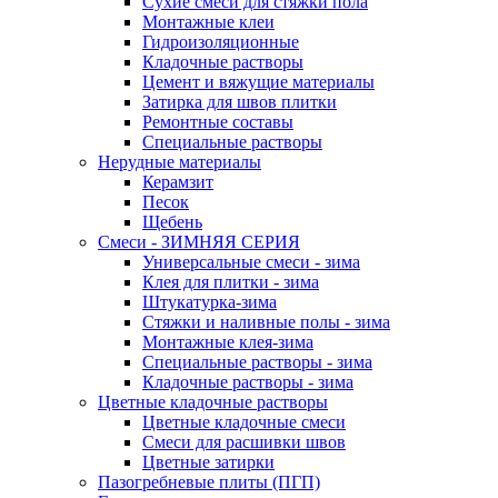
Сухие смеси для стяжки пола
Монтажные клеи
Гидроизоляционные
Кладочные растворы
Цемент и вяжущие материалы
Затирка для швов плитки
Ремонтные составы
Специальные растворы
Нерудные материалы
Керамзит
Песок
Щебень
Смеси - ЗИМНЯЯ СЕРИЯ
Универсальные смеси - зима
Клея для плитки - зима
Штукатурка-зима
Стяжки и наливные полы - зима
Монтажные клея-зима
Специальные растворы - зима
Кладочные растворы - зима
Цветные кладочные растворы
Цветные кладочные смеси
Cмеси для расшивки швов
Цветные затирки
Пазогребневые плиты (ПГП)