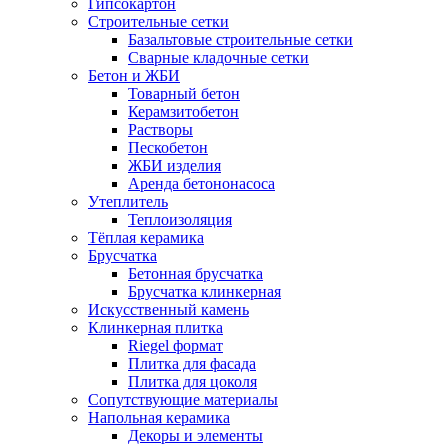
Гипсокартон
Строительные сетки
Базальтовые строительные сетки
Сварные кладочные сетки
Бетон и ЖБИ
Товарный бетон
Керамзитобетон
Растворы
Пескобетон
ЖБИ изделия
Аренда бетононасоса
Утеплитель
Теплоизоляция
Тёплая керамика
Брусчатка
Бетонная брусчатка
Брусчатка клинкерная
Искусственный камень
Клинкерная плитка
Riegel формат
Плитка для фасада
Плитка для цоколя
Сопутствующие материалы
Напольная керамика
Декоры и элементы