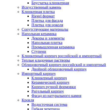
Брусчатка клинкерная
Искусственный камень
Клинкерная плитка
Riegel формат
Плитка для фасада
Плитка для цоколя
Сопутствующие материалы
Напольная керамика
Декоры и элементы
Напольная плитка
Промышленная керамика
Ступени
Клинкерный кирпич российский и импортный
Теплые кладочные растворы
Облицовочный кирпич российский и импортный
Двойной облицовочный кирпич
Импортный кирпич
Клинкерный кирпич
Керамический кирпич
Кирпич ручной формовки
Ригельный кирпич
Фасад из натурального камня
Кровля
Водосточная система
Гибкая черепица