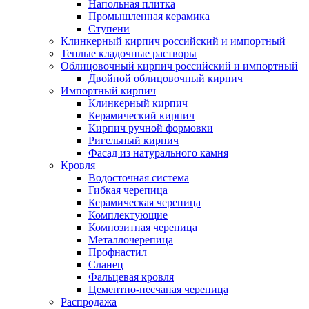
Напольная плитка
Промышленная керамика
Ступени
Клинкерный кирпич российский и импортный
Теплые кладочные растворы
Облицовочный кирпич российский и импортный
Двойной облицовочный кирпич
Импортный кирпич
Клинкерный кирпич
Керамический кирпич
Кирпич ручной формовки
Ригельный кирпич
Фасад из натурального камня
Кровля
Водосточная система
Гибкая черепица
Керамическая черепица
Комплектующие
Композитная черепица
Металлочерепица
Профнастил
Сланец
Фальцевая кровля
Цементно-песчаная черепица
Распродажа