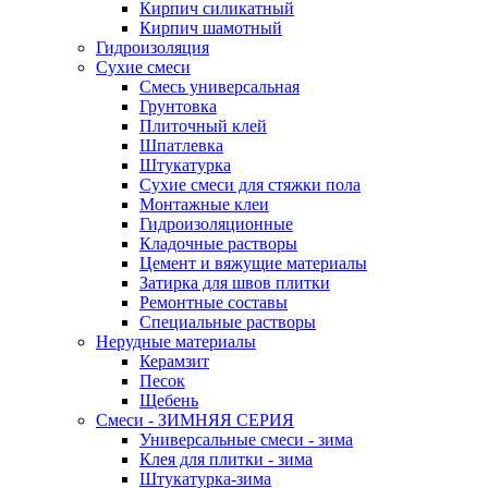
Кирпич силикатный
Кирпич шамотный
Гидроизоляция
Сухие смеси
Смесь универсальная
Грунтовка
Плиточный клей
Шпатлевка
Штукатурка
Сухие смеси для стяжки пола
Монтажные клеи
Гидроизоляционные
Кладочные растворы
Цемент и вяжущие материалы
Затирка для швов плитки
Ремонтные составы
Специальные растворы
Нерудные материалы
Керамзит
Песок
Щебень
Смеси - ЗИМНЯЯ СЕРИЯ
Универсальные смеси - зима
Клея для плитки - зима
Штукатурка-зима