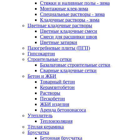
Стяжки и наливные полы - зима
Монтажные клея-зима
Специальные растворы - зима
Кладочные растворы - зима
Цветные кладочные растворы
Цветные кладочные смеси
Cмеси для расшивки швов
Цветные затирки
Пазогребневые плиты (ПГП)
Гипсокартон
Строительные сетки
Базальтовые строительные сетки
Сварные кладочные сетки
Бетон и ЖБИ
Товарный бетон
Керамзитобетон
Растворы
Пескобетон
ЖБИ изделия
Аренда бетононасоса
Утеплитель
Теплоизоляция
Тёплая керамика
Брусчатка
Бетонная брусчатка